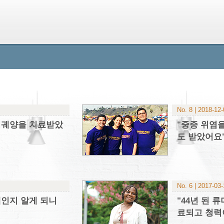
No. 8 | 2018-12
위궤양을 치료받았
"중증 위염
도 받았어요
No. 6 | 2017-03
재인지 알게 되니
"44년 된 
료되고 청력