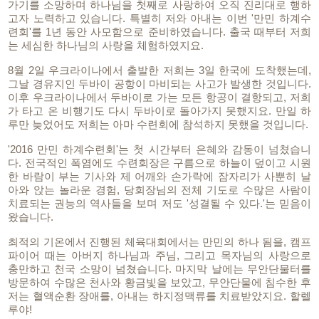
가기를 소망하며 하나님을 첫째로 사랑하여 오직 진리대로 행하
고자 노력하고 있습니다. 특별히 저와 아내는 이번 '만민 하계수
련회'를 1년 동안 사모함으로 준비하였습니다. 출국 때부터 저희
는 세심한 하나님의 사랑을 체험하였지요.
8월 2일 우크라이나에서 출발한 저희는 3일 한국에 도착했는데,
그날 경유지인 두바이 공항이 마비되는 사고가 발생한 것입니다.
이후 우크라이나에서 두바이로 가는 모든 항공이 결항되고, 저희
가 타고 온 비행기도 다시 두바이로 돌아가지 못했지요. 만일 하
루만 늦었어도 저희는 아마 수련회에 참석하지 못했을 것입니다.
'2016 만민 하계수련회'는 첫 시간부터 은혜와 감동이 넘쳤습니
다. 전국적인 폭염에도 수련회장은 구름으로 하늘이 덮이고 시원
한 바람이 부는 기사와 제 어깨와 손가락에 잠자리가 사뿐히 날
아와 앉는 놀라운 경험, 당회장님의 전체 기도로 수많은 사람이
치료되는 권능의 역사들을 보며 저도 '성결될 수 있다.'는 믿음이
왔습니다.
최적의 기온에서 진행된 체육대회에서는 만민의 하나 됨을, 캠프
파이어 때는 아버지 하나님과 주님, 그리고 목자님의 사랑으로
충만하고 천국 소망이 넘쳤습니다. 마지막 날에는 무안단물터를
방문하여 수많은 천사와 황금빛을 보았고, 무안단물에 침수한 후
저는 혈액순환 장애를, 아내는 하지정맥류를 치료받았지요. 할렐
루야!