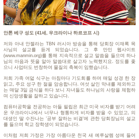
안톤 베구 성도 (41세, 우크라이나 하르코프 시)
저와 아내 안젤라는 TBN 러시아 방송을 통해 당회장 이재록 목
사님의 설교를 듣게 되었습니다. 그 후 만민 웹사이트
(www.manmin.org)를 통해 지속적으로 설교 말씀을 들으며 하나
님의 마음과 뜻을 알아 말씀대로 살고자 노력했지요. 정도를 좇
으니 사업터도 번창하여 물질의 축복이 임했습니다.
저희 가족 여덟 식구는 아침마다 기도회를 하며 매일 성경 한 장
읽고, 주요 성구 한 절을 암송합니다. 여섯 살인 막내를 제외하고
는 매달 3일 금식을 하다 보니 자녀들도 하나님의 사랑을 체험하
며 신앙생활을 잘하고 있습니다.
컴퓨터공학을 전공하는 아들 필립은 최근 미국 비자를 받기 어려
운 우크라이나에서 너무나 형통하게 비자를 받을 수 있었고, 의
대생인 딸 수잔나는 '공부 잘하는 비결'에 관한 당회장님의 설교
를 들으며 학교 장학생이 되었습니다.
이처럼 저희 가정은 가장 아름다운 천국 새 예루살렘 성에 들어