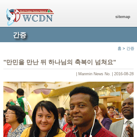
sitemap
간증
홈
>
간증
"만민을 만난 뒤 하나님의 축복이 넘쳐요"
| Manmin News No. | 2016-08-28